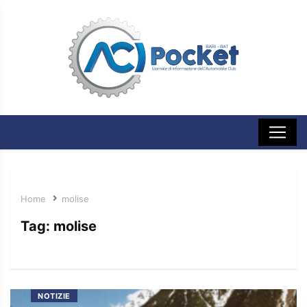
Home
molise
Tag:
molise
NOTIZIE