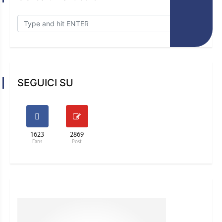
SEGUICI SU
1623
2869
Fans
Post