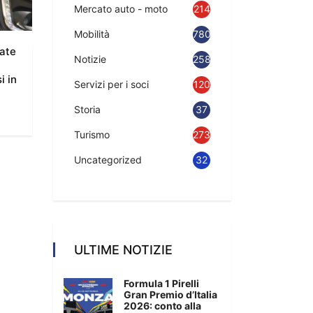
Mercato auto - moto
214
Mobilità
780
sate
Notizie
2583
i in
Servizi per i soci
120
Storia
37
Turismo
273
Uncategorized
32
ULTIME NOTIZIE
Formula 1 Pirelli
Gran Premio d’Italia
2026: conto alla