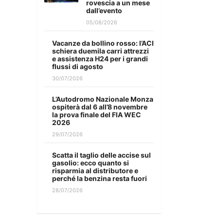
rovescia a un mese
dall’evento
05/08/2026
Vacanze da bollino rosso: l’ACI
schiera duemila carri attrezzi
e assistenza H24 per i grandi
flussi di agosto
30/07/2026
L’Autodromo Nazionale Monza
ospiterà dal 6 all’8 novembre
la prova finale del FIA WEC
2026
29/07/2026
Scatta il taglio delle accise sul
gasolio: ecco quanto si
risparmia al distributore e
perché la benzina resta fuori
28/07/2026