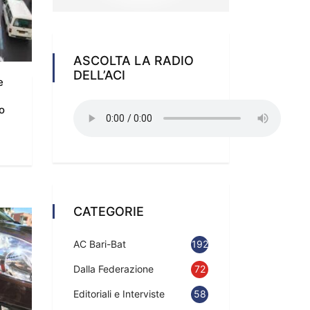
ASCOLTA LA RADIO
DELL’ACI
e
i
o
CATEGORIE
AC Bari-Bat
192
Dalla Federazione
72
Editoriali e Interviste
58