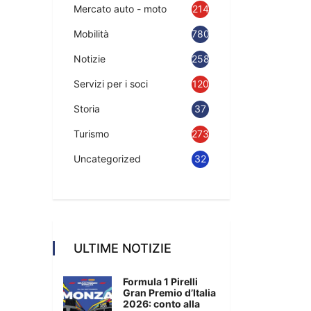
Mercato auto - moto
214
Mobilità
780
Notizie
2583
Servizi per i soci
120
Storia
37
Turismo
273
Uncategorized
32
ULTIME NOTIZIE
Formula 1 Pirelli
Gran Premio d’Italia
2026: conto alla