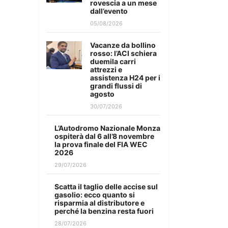
rovescia a un mese
dall’evento
05/08/2026
Vacanze da bollino
rosso: l’ACI schiera
duemila carri
attrezzi e
assistenza H24 per i
grandi flussi di
agosto
30/07/2026
L’Autodromo Nazionale Monza
ospiterà dal 6 all’8 novembre
la prova finale del FIA WEC
2026
29/07/2026
Scatta il taglio delle accise sul
gasolio: ecco quanto si
risparmia al distributore e
perché la benzina resta fuori
28/07/2026