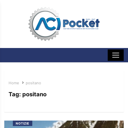
Home
positano
Tag:
positano
NOTIZIE