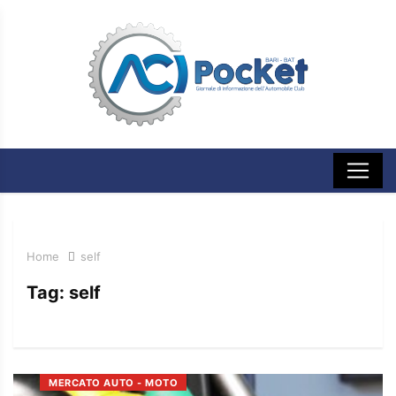
Home
self
Tag:
self
MERCATO AUTO - MOTO