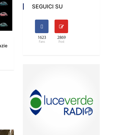
SEGUICI SU
1623
2869
Fans
Post
azie