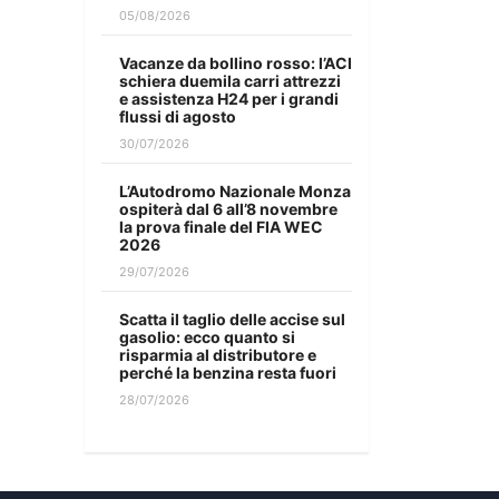
05/08/2026
Vacanze da bollino rosso: l’ACI
schiera duemila carri attrezzi
e assistenza H24 per i grandi
flussi di agosto
30/07/2026
L’Autodromo Nazionale Monza
ospiterà dal 6 all’8 novembre
la prova finale del FIA WEC
2026
29/07/2026
Scatta il taglio delle accise sul
gasolio: ecco quanto si
risparmia al distributore e
perché la benzina resta fuori
28/07/2026