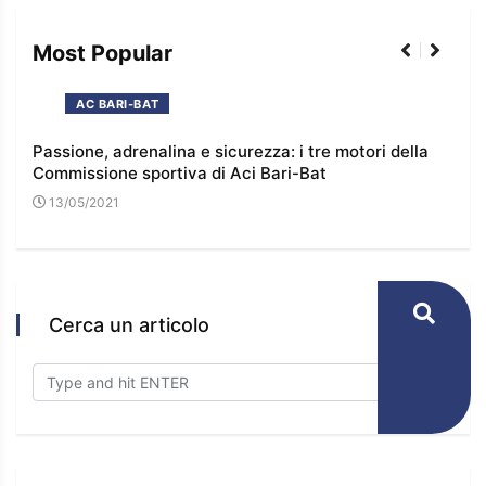
Most Popular
AC BARI-BAT
Passione, adrenalina e sicurezza: i tre motori della
I co
Commissione sportiva di Aci Bari-Bat
l’e
13/05/2021
16
Cerca un articolo