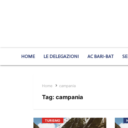
HOME
LE DELEGAZIONI
AC BARI-BAT
SE
Home
campania
Tag:
campania
TURISMO