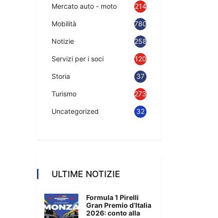
Mercato auto - moto
214
Mobilità
780
Notizie
2583
Servizi per i soci
120
Storia
37
Turismo
273
Uncategorized
32
ULTIME NOTIZIE
Formula 1 Pirelli
Gran Premio d’Italia
2026: conto alla