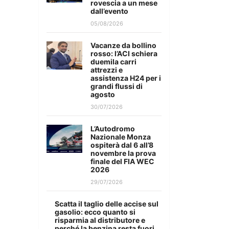
rovescia a un mese
dall’evento
05/08/2026
Vacanze da bollino
rosso: l’ACI schiera
duemila carri
attrezzi e
assistenza H24 per i
grandi flussi di
agosto
30/07/2026
L’Autodromo
Nazionale Monza
ospiterà dal 6 all’8
novembre la prova
finale del FIA WEC
2026
29/07/2026
Scatta il taglio delle accise sul
gasolio: ecco quanto si
risparmia al distributore e
perché la benzina resta fuori