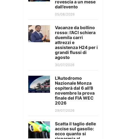
rovescia a un mese
dall’evento
05/08/2026
Vacanze da bollino
rosso: l’ACI schiera
duemila carri
attrezzi e
assistenza H24 per i
grandi flussi di
agosto
30/07/2026
L’Autodromo
Nazionale Monza
ospiterà dal 6 all’8
novembre la prova
finale del FIA WEC
2026
29/07/2026
Scatta il taglio delle
accise sul gasolio:
ecco quanto si
risparmia al