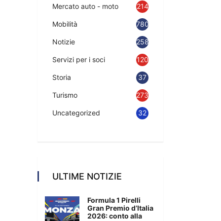
Mercato auto - moto
214
Mobilità
780
Notizie
2583
Servizi per i soci
120
Storia
37
Turismo
273
Uncategorized
32
ULTIME NOTIZIE
Formula 1 Pirelli
Gran Premio d’Italia
2026: conto alla