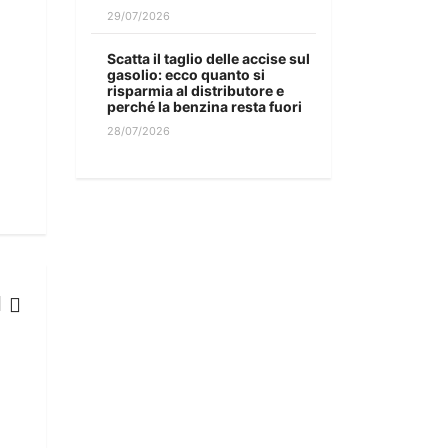
29/07/2026
Scatta il taglio delle accise sul
gasolio: ecco quanto si
risparmia al distributore e
perché la benzina resta fuori
28/07/2026
NOTIZIE
I consigli dell’Aci per le auto ferme durante l’emergenza co
16/04/2020