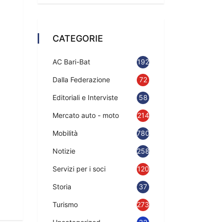
CATEGORIE
AC Bari-Bat
192
Dalla Federazione
72
Editoriali e Interviste
58
Mercato auto - moto
214
Mobilità
780
Notizie
2583
Servizi per i soci
120
Storia
37
Turismo
273