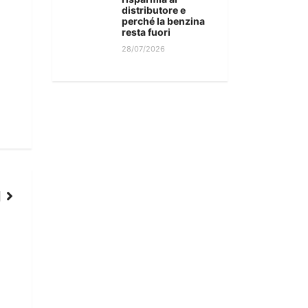
distributore e
perché la benzina
resta fuori
28/07/2026
AC BARI-BAT
MOBILITÀ