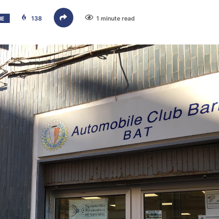
138
1 minute read
IE