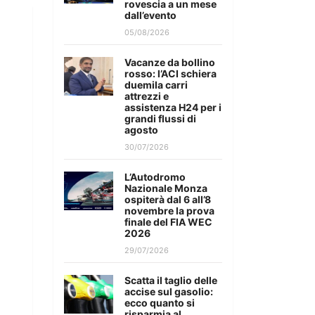
rovescia a un mese
dall’evento
05/08/2026
Vacanze da bollino
rosso: l’ACI schiera
duemila carri
attrezzi e
assistenza H24 per i
grandi flussi di
agosto
30/07/2026
L’Autodromo
Nazionale Monza
ospiterà dal 6 all’8
novembre la prova
finale del FIA WEC
2026
29/07/2026
Scatta il taglio delle
accise sul gasolio:
ecco quanto si
risparmia al