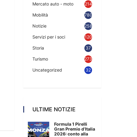
Mercato auto - moto
214
Mobilità
780
Notizie
2583
Servizi per i soci
120
Storia
37
Turismo
273
Uncategorized
32
ULTIME NOTIZIE
Formula 1 Pirelli
Gran Premio d’Italia
2026: conto alla