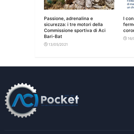
o e bonus
Passione, adrenalina e
I con
unziona e chi
sicurezza: i tre motori della
ferm
sta
Commissione sportiva di Aci
coro
Bari-Bat
16/
13/05/2021