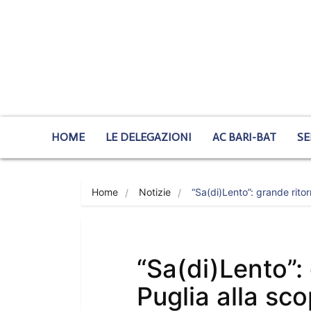
HOME
LE DELEGAZIONI
AC BARI-BAT
SE
Home
Notizie
“Sa(di)Lento”: grande rito
“Sa(di)Lento”:
Puglia alla sco