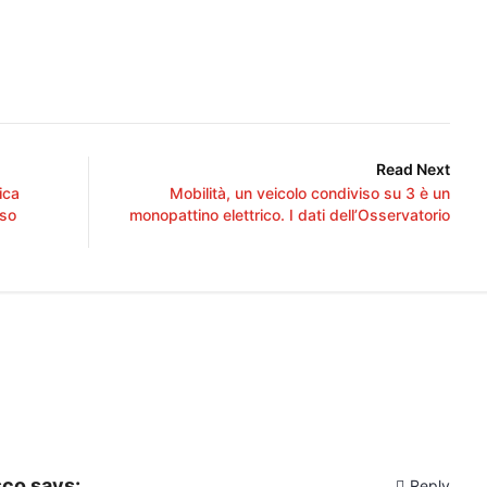
Read Next
ica
Mobilità, un veicolo condiviso su 3 è un
rso
monopattino elettrico. I dati dell’Osservatorio
sco
says:
Reply