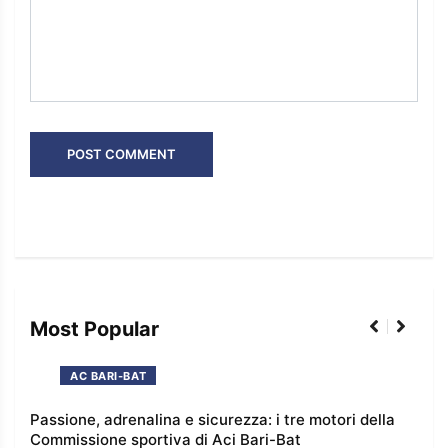
Most Popular
AC BARI-BAT
Passione, adrenalina e sicurezza: i tre motori della
I co
Commissione sportiva di Aci Bari-Bat
l’e