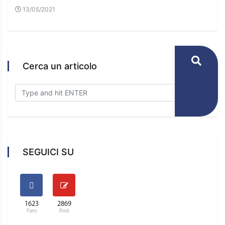
13/05/2021
16
Cerca un articolo
SEGUICI SU
1623
2869
Fans
Post