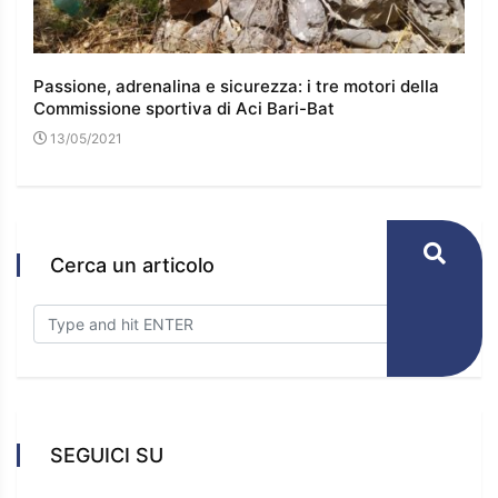
 e
Passione, adrenalina e sicurezza: i tre motori della
I co
Commissione sportiva di Aci Bari-Bat
l’e
13/05/2021
16
Cerca un articolo
SEGUICI SU