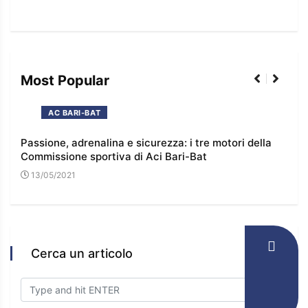
Most Popular
AC BARI-BAT
Passione, adrenalina e sicurezza: i tre motori della
I co
Commissione sportiva di Aci Bari-Bat
l’e
13/05/2021
16
Cerca un articolo