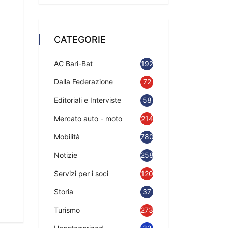
CATEGORIE
AC Bari-Bat
192
Dalla Federazione
72
Editoriali e Interviste
58
Mercato auto - moto
214
Mobilità
780
Notizie
2583
Servizi per i soci
120
Storia
37
Turismo
273