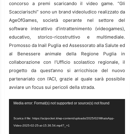
concorso a premi scaricando il video game. “Gli
Scacciarischi” sono un brand videoludico realizzato da
AgeOfGames, società operante nel settore del
software interattivo d’intrattenimento (videogames),
educativo, storico-ricostruttivo e multimediale.
Promosso da Inail Puglia ed Assessorato alla Salute ed
al Benessere animale della Regione Puglia in
collaborazione con l’Ufficio scolastico regionale, il
progetto da quest’anno si arricchisce del nuovo
partenariato con l’ACI, grazie al quale sarà possibile
avviare un focus sui pericoli della strada.
Video
Media error: Format(s) not supported or source(s) not found
Player
Scarica il file: https://acipocket.it/wp-content/uploads/2025/02/WhatsApp-
Video-2025-02-25-at-15.36.54.mp4?_=1