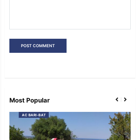
Most Popular
AC BARI-BAT
 e
I co
l’e