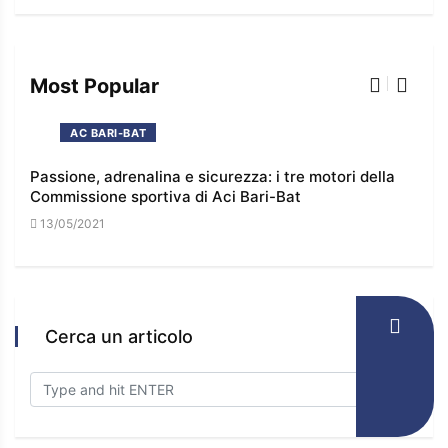
Most Popular
AC BARI-BAT
 e
Passione, adrenalina e sicurezza: i tre motori della
I co
Commissione sportiva di Aci Bari-Bat
l’e
13/05/2021
16/
Cerca un articolo