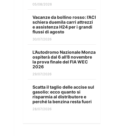
05/08/2026
Vacanze da bollino rosso: l’ACI
schiera duemila carri attrezzi
e assistenza H24 per i grandi
flussi di agosto
30/07/2026
L’Autodromo Nazionale Monza
ospiterà dal 6 all’8 novembre
la prova finale del FIA WEC
2026
29/07/2026
Scatta il taglio delle accise sul
gasolio: ecco quanto si
risparmia al distributore e
perché la benzina resta fuori
28/07/2026