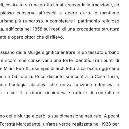
i, costruito su una grotta legata, secondo la tradizione, ad
mplesso conserva affreschi e opere d’arte e mantiene
turismo più rumoroso. A completare il patrimonio religioso
a, edificata nel 1858 sui resti di una precedente struttura
te e opere pittoriche di rilievo.
Cassano delle Murge significa entrare in un tessuto urbano
tra e scorci che conservano una forte identità. Tra i punti di
le Miani Perotti, esempio di architettura barocca, oggi sede
oteca e biblioteca. Poco distante si incontra la Casa Torre,
na tipologia abitativa che univa funzione difensiva e
 in cui il territorio richiedeva strutture di controllo e
ano delle Murge è però la sua dimensione naturale. A pochi
 Foresta Mercadante, un’area verde realizzata nel 1928 per