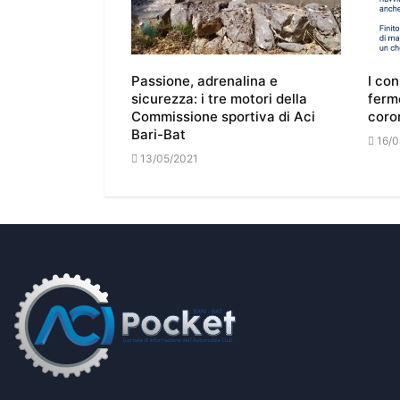
o e bonus
Passione, adrenalina e
I con
unziona e chi
sicurezza: i tre motori della
ferm
sta
Commissione sportiva di Aci
coro
Bari-Bat
16/0
13/05/2021