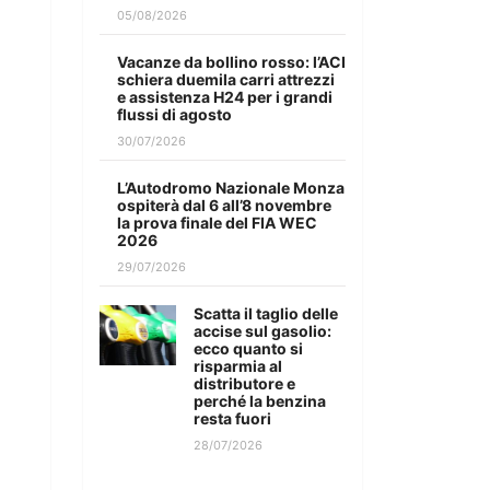
05/08/2026
Vacanze da bollino rosso: l’ACI
schiera duemila carri attrezzi
e assistenza H24 per i grandi
flussi di agosto
30/07/2026
L’Autodromo Nazionale Monza
ospiterà dal 6 all’8 novembre
la prova finale del FIA WEC
2026
29/07/2026
Scatta il taglio delle
accise sul gasolio:
ecco quanto si
risparmia al
distributore e
perché la benzina
resta fuori
28/07/2026