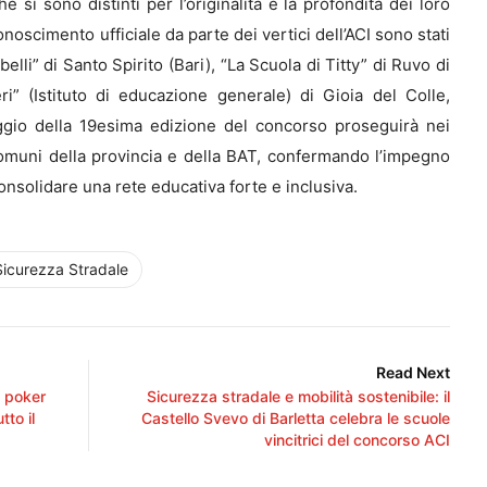
he si sono distinti per l’originalità e la profondità dei loro
onoscimento ufficiale da parte dei vertici dell’ACI sono stati
elli” di Santo Spirito (Bari), “La Scuola di Titty” di Ruvo di
ri” (Istituto di educazione generale) di Gioia del Colle,
viaggio della 19esima edizione del concorso proseguirà nei
 comuni della provincia e della BAT, confermando l’impegno
onsolidare una rete educativa forte e inclusiva.
icurezza Stradale
Read Next
n poker
Sicurezza stradale e mobilità sostenibile: il
tto il
Castello Svevo di Barletta celebra le scuole
vincitrici del concorso ACI