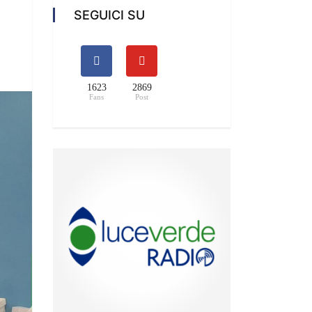
SEGUICI SU
1623
2869
Fans
Post