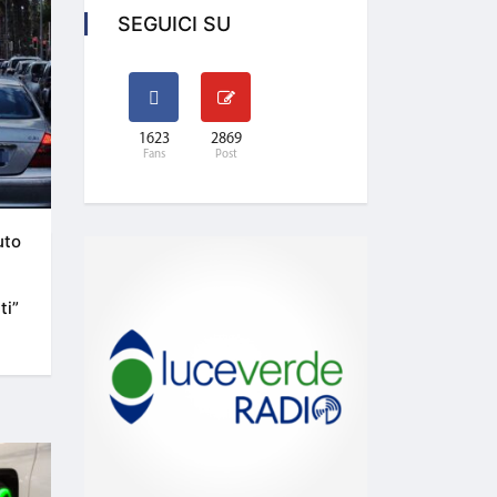
SEGUICI SU
1623
2869
Fans
Post
uto
ti”