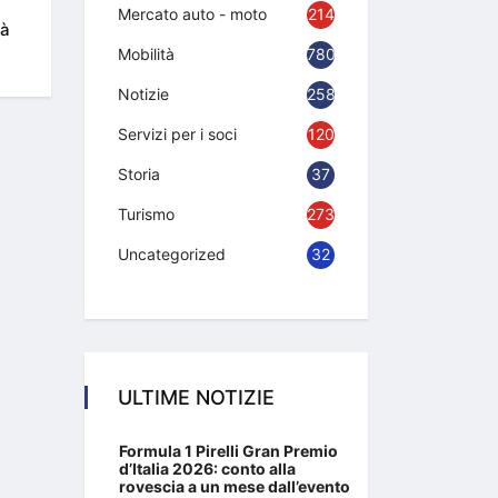
Mercato auto - moto
214
tà
Mobilità
780
Notizie
2583
Servizi per i soci
120
Storia
37
Turismo
273
Uncategorized
32
ULTIME NOTIZIE
Formula 1 Pirelli Gran Premio
d’Italia 2026: conto alla
rovescia a un mese dall’evento