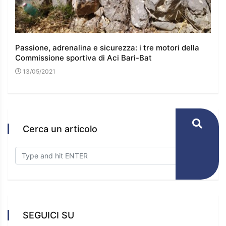
Passione, adrenalina e sicurezza: i tre motori della
I co
Commissione sportiva di Aci Bari-Bat
l’e
13/05/2021
16
Cerca un articolo
SEGUICI SU