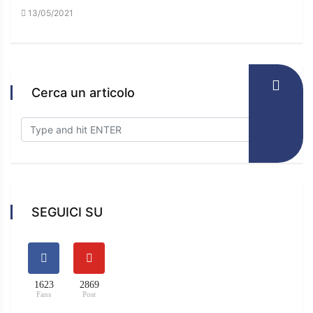
13/05/2021
16/
Cerca un articolo
SEGUICI SU
1623
2869
Fans
Post