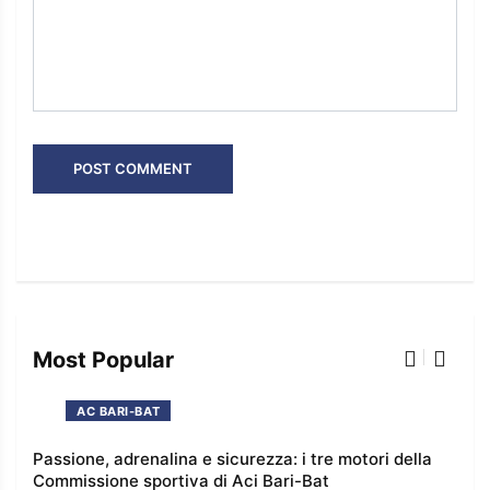
Most Popular
AC BARI-BAT
 e
Passione, adrenalina e sicurezza: i tre motori della
I co
Commissione sportiva di Aci Bari-Bat
l’e