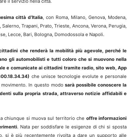
 il servizio nella città.
esima città d’Italia
, con Roma, Milano, Genova, Modena,
, Salerno, Trapani, Prato, Trieste, Ancona, Verona, Perugia,
e, Lecce, Bari, Bologna, Domodossola e Napoli.
 cittadini che renderà la mobilità più agevole, perché le
sano gli automobilisti e tutti coloro che si muovono nella
ale e comunicate ai cittadini tramite radio, sito web, App
00.18.34.34)
che unisce tecnologie evolute e personale
in movimento. In questo modo
sarà possibile conoscere la
denti sulla propria strada, attraverso notizie affidabili e
 a chiunque si muova sul territorio che
offre informazioni
erimenti
. Nata per soddisfare le esigenze di chi si sposta
to, si è più recentemente rivolta a dare un supporto alle