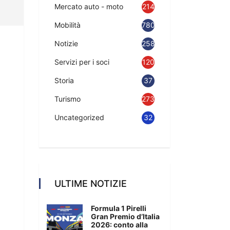
Mercato auto - moto
214
Mobilità
780
Notizie
2583
Servizi per i soci
120
Storia
37
Turismo
273
Uncategorized
32
ULTIME NOTIZIE
Formula 1 Pirelli
Gran Premio d’Italia
2026: conto alla