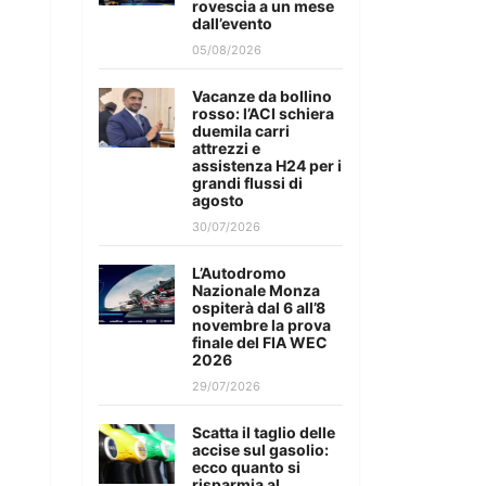
rovescia a un mese
dall’evento
05/08/2026
Vacanze da bollino
rosso: l’ACI schiera
duemila carri
attrezzi e
assistenza H24 per i
grandi flussi di
agosto
30/07/2026
L’Autodromo
Nazionale Monza
ospiterà dal 6 all’8
novembre la prova
finale del FIA WEC
2026
29/07/2026
Scatta il taglio delle
accise sul gasolio:
ecco quanto si
risparmia al