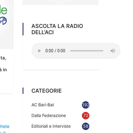
ASCOLTA LA RADIO
DELL’ACI
ta,
à in
CATEGORIE
AC Bari-Bat
192
Dalla Federazione
72
Editoriali e Interviste
58