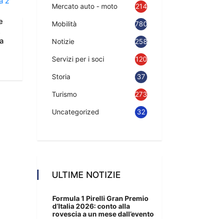
Mercato auto - moto
214
e
Mobilità
780
.
ta
Notizie
2583
Servizi per i soci
120
Storia
37
Turismo
273
Uncategorized
32
ULTIME NOTIZIE
Formula 1 Pirelli Gran Premio
d’Italia 2026: conto alla
rovescia a un mese dall’evento