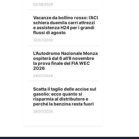
05/08/2026
Vacanze da bollino rosso: l’ACI
schiera duemila carri attrezzi
e assistenza H24 per i grandi
flussi di agosto
30/07/2026
L’Autodromo Nazionale Monza
ospiterà dal 6 all’8 novembre
la prova finale del FIA WEC
2026
29/07/2026
Scatta il taglio delle accise sul
gasolio: ecco quanto si
risparmia al distributore e
perché la benzina resta fuori
28/07/2026