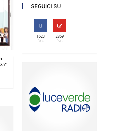
SEGUICI SU
1623
2869
Fans
Post
o
zza”