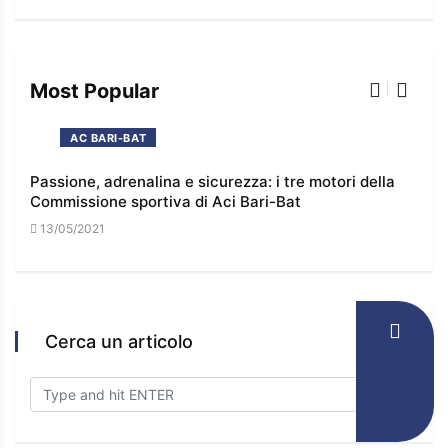
Most Popular
AC BARI-BAT
Passione, adrenalina e sicurezza: i tre motori della
I co
Commissione sportiva di Aci Bari-Bat
l’e
13/05/2021
16/
Cerca un articolo