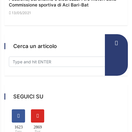
Commissione sportiva di Aci Bari-Bat
l’e
13/05/2021
16/
Cerca un articolo
SEGUICI SU
1623
2869
Fans
Post