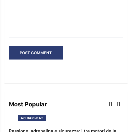
Most Popular
AC BARI-BAT
Passione, adrenalina e sicurezza: i tre motori della
I co