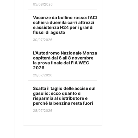
05/08/2026
Vacanze da bollino rosso: l’ACI
schiera duemila carri attrezzi
e assistenza H24 per i grandi
flussi di agosto
30/07/2026
L’Autodromo Nazionale Monza
ospiterà dal 6 all’8 novembre
la prova finale del FIA WEC
2026
29/07/2026
Scatta il taglio delle accise sul
gasolio: ecco quanto si
risparmia al distributore e
perché la benzina resta fuori
28/07/2026