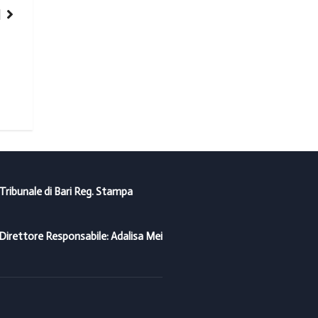
NOTIZIE
I consigli dell’Aci per le auto ferme durante l’emergenza co
16/04/2020
 Tribunale di Bari Reg. Stampa
Direttore Responsabile: Adalisa Mei