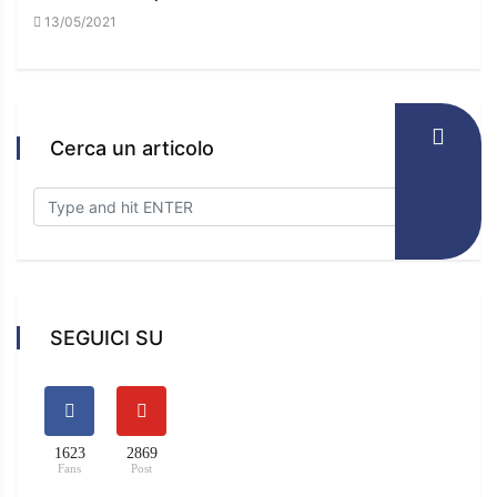
13/05/2021
16/
Cerca un articolo
SEGUICI SU
1623
2869
Fans
Post