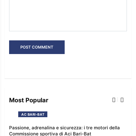
Most Popular
AC BARI-BAT
 e
Passione, adrenalina e sicurezza: i tre motori della
I co
Commissione sportiva di Aci Bari-Bat
l’e