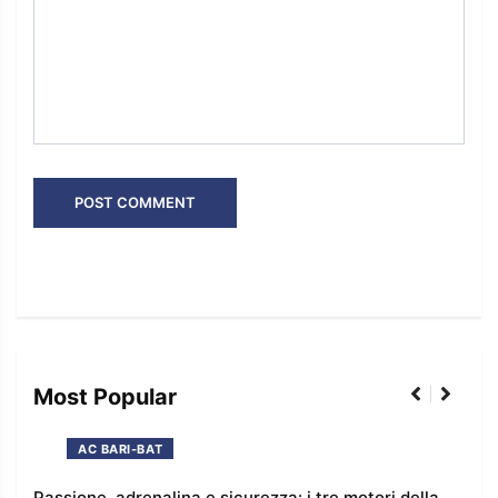
Most Popular
AC BARI-BAT
Passione, adrenalina e sicurezza: i tre motori della
I co