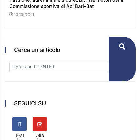
Commissione sportiva di Aci Bari-Bat
l’e
13/05/2021
16
Cerca un articolo
SEGUICI SU
1623
2869