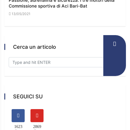
Passione, adrenalina e sicurezza: i tre motori della
I co
Commissione sportiva di Aci Bari-Bat
l’e
13/05/2021
16/
Cerca un articolo
SEGUICI SU
1623
2869