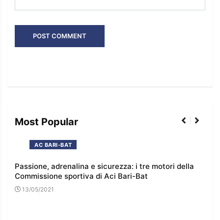
Most Popular
AC BARI-BAT
Passione, adrenalina e sicurezza: i tre motori della
I co
Commissione sportiva di Aci Bari-Bat
l’e
13/05/2021
16