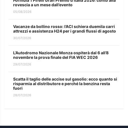
Formula 1 Pirelli Gran Premio d’Italia 2026: conto alla
rovescia a un mese dall’evento
05/08/2026
Vacanze da bollino rosso: l’ACI schiera duemila carri
attrezzi e assistenza H24 per i grandi flussi di agosto
30/07/2026
L’Autodromo Nazionale Monza ospiterà dal 6 all’8
novembre la prova finale del FIA WEC 2026
29/07/2026
Scatta il taglio delle accise sul gasolio: ecco quanto si
risparmia al distributore e perché la benzina resta
fuori
28/07/2026