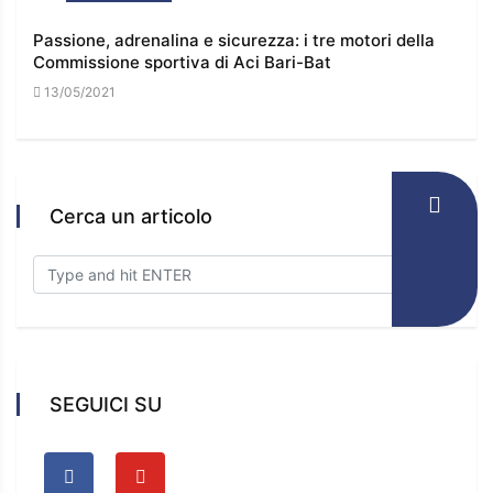
Passione, adrenalina e sicurezza: i tre motori della
I co
Commissione sportiva di Aci Bari-Bat
l’e
13/05/2021
16/
Cerca un articolo
SEGUICI SU