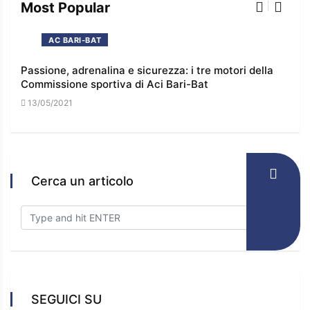
Most Popular
AC BARI-BAT
Passione, adrenalina e sicurezza: i tre motori della
I co
Commissione sportiva di Aci Bari-Bat
l’e
13/05/2021
16/
Cerca un articolo
SEGUICI SU