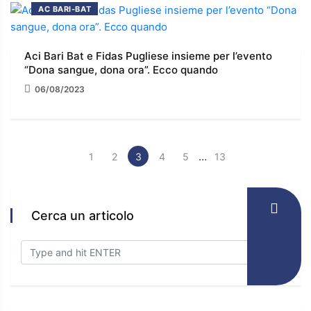
AC BARI-BAT
Aci Bari Bat e Fidas Pugliese insieme per l’evento
“Dona sangue, dona ora”. Ecco quando
06/08/2023
…
1
2
3
4
5
13
Cerca un articolo