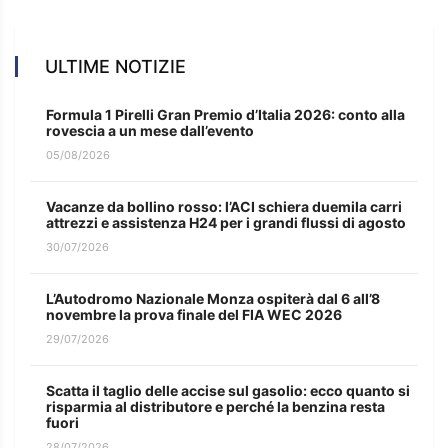
ULTIME NOTIZIE
Formula 1 Pirelli Gran Premio d’Italia 2026: conto alla
rovescia a un mese dall’evento
05/08/2026
Vacanze da bollino rosso: l’ACI schiera duemila carri
attrezzi e assistenza H24 per i grandi flussi di agosto
30/07/2026
L’Autodromo Nazionale Monza ospiterà dal 6 all’8
novembre la prova finale del FIA WEC 2026
29/07/2026
Scatta il taglio delle accise sul gasolio: ecco quanto si
risparmia al distributore e perché la benzina resta
fuori
28/07/2026