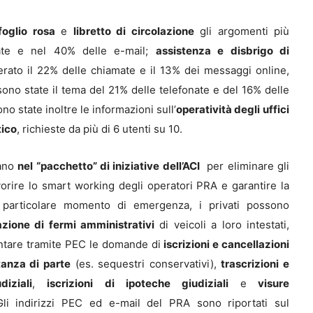
foglio rosa
e
libretto di circolazione
gli argomenti più
nate e nel 40% delle e-mail;
assistenza e disbrigo di
ato il 22% delle chiamate e il 13% dei messaggi online,
ono state il tema del 21% delle telefonate e del 16% delle
o state inoltre le informazioni sull’
operatività degli
uffici
tico
, richieste da più di 6 utenti su 10.
rano
nel “pacchetto” di iniziative dell’ACI
per eliminare gli
favorire lo smart working degli operatori PRA e garantire la
o particolare momento di emergenza, i privati possono
azione di fermi amministrativi
di veicoli a loro intestati,
ntare tramite PEC le domande di
iscrizioni e cancellazioni
tanza di parte
(es. sequestri conservativi),
trascrizioni e
iziali
,
iscrizioni di ipoteche giudiziali
e
visure
Gli indirizzi PEC ed e-mail del PRA sono riportati sul