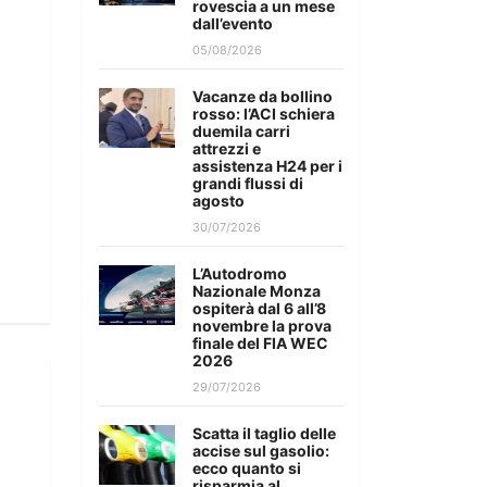
rovescia a un mese
dall’evento
05/08/2026
Vacanze da bollino
rosso: l’ACI schiera
duemila carri
attrezzi e
assistenza H24 per i
grandi flussi di
agosto
30/07/2026
L’Autodromo
Nazionale Monza
ospiterà dal 6 all’8
novembre la prova
finale del FIA WEC
2026
29/07/2026
Scatta il taglio delle
accise sul gasolio:
ecco quanto si
risparmia al