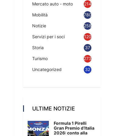
Mercato auto - moto
214
Mobilità
780
Notizie
2583
Servizi per i soci
120
Storia
37
Turismo
273
Uncategorized
32
ULTIME NOTIZIE
Formula 1 Pirelli
Gran Premio d’Italia
2026: conto alla