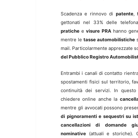
Scadenza e rinnovo di
patente
,
gettonati nel 33% delle telefo
pratiche
e
visure
PRA
hanno gener
mentre le
tasse automobilistiche
s
mail. Particolarmente apprezzate son
del Pubblico Registro Automobilis
Entrambi i canali di contatto rient
spostamenti fisici sul territorio, 
continuità dei servizi. In quest
chiedere online anche la
cancell
mentre gli avvocati possono prese
di pignoramenti e sequestri su is
cancellazioni di domande giud
nominative
(attuali e storiche). 