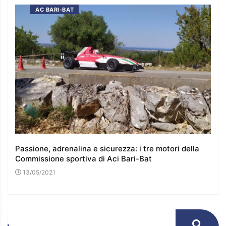
AC BARI-BAT
 e
Passione, adrenalina e sicurezza: i tre motori della
I co
Commissione sportiva di Aci Bari-Bat
l’e
13/05/2021
16