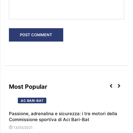
Most Popular
AC BARI-BAT
 e
Passione, adrenalina e sicurezza: i tre motori della
I co
Commissione sportiva di Aci Bari-Bat
l’e
13/05/2021
16