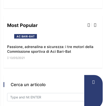
Most Popular
AC BARI-BAT
Passione, adrenalina e sicurezza: i tre motori della
I co
Commissione sportiva di Aci Bari-Bat
l’e
13/05/2021
16/
Cerca un articolo