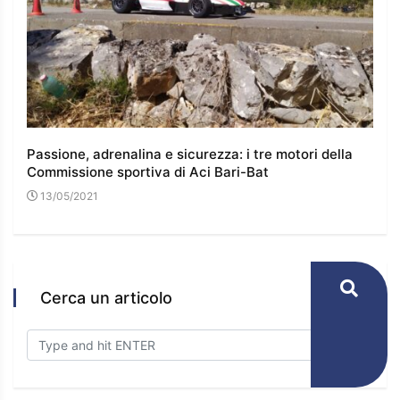
 e
Passione, adrenalina e sicurezza: i tre motori della
I co
Commissione sportiva di Aci Bari-Bat
l’e
13/05/2021
16
Cerca un articolo