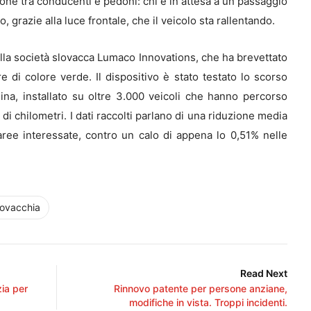
ione tra conducenti e pedoni: chi è in attesa a un passaggio
 grazie alla luce frontale, che il veicolo sta rallentando.
dalla società slovacca Lumaco Innovations, che ha brevettato
e di colore verde. Il dispositivo è stato testato lo scorso
lina, installato su oltre 3.000 veicoli che hanno percorso
i chilometri. I dati raccolti parlano di una riduzione media
aree interessate, contro un calo di appena lo 0,51% nelle
lovacchia
Read Next
zia per
Rinnovo patente per persone anziane,
modifiche in vista. Troppi incidenti.