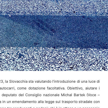
23, la Slovacchia sta valutando l’introduzione di una luce di
utocarri, come dotazione facoltativa. Obiettivo, aiutare i
 deputato del Consiglio nazionale Michal Bartek (Voce –
ita in un emendamento alla legge sul trasporto stradale con