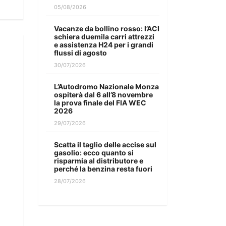
05/08/2026
Vacanze da bollino rosso: l’ACI
schiera duemila carri attrezzi
e assistenza H24 per i grandi
flussi di agosto
30/07/2026
L’Autodromo Nazionale Monza
ospiterà dal 6 all’8 novembre
la prova finale del FIA WEC
2026
29/07/2026
Scatta il taglio delle accise sul
gasolio: ecco quanto si
risparmia al distributore e
perché la benzina resta fuori
28/07/2026