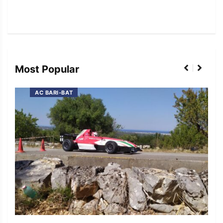
Most Popular
AC BARI-BAT
I co
l’e
16