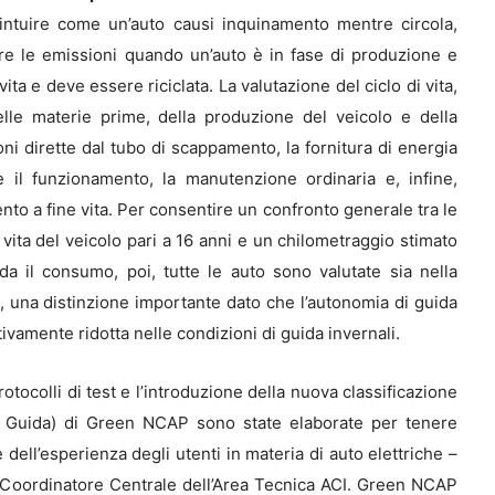
intuire come un’auto causi inquinamento mentre circola,
colare le emissioni quando un’auto è in fase di produzione e
ita e deve essere riciclata. La valutazione del ciclo di vita,
delle materie prime, della produzione del veicolo e della
ioni dirette dal tubo di scappamento, la fornitura di energia
 il funzionamento, la manutenzione ordinaria e, infine,
mento a fine vita. Per consentire un confronto generale tra le
di vita del veicolo pari a 16 anni e un chilometraggio stimato
a il consumo, poi, tutte le auto sono valutate sia nella
, una distinzione importante dato che l’autonomia di guida
tivamente ridotta nelle condizioni di guida invernali.
otocolli di test e l’introduzione della nuova classificazione
i Guida) di Green NCAP sono state elaborate per tenere
dell’esperienza degli utenti in materia di auto elettriche –
o, Coordinatore Centrale dell’Area Tecnica ACI. Green NCAP