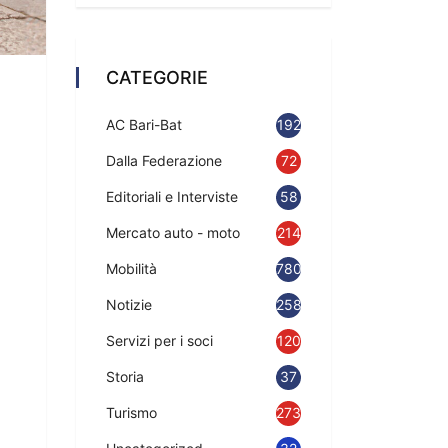
CATEGORIE
AC Bari-Bat
192
Dalla Federazione
72
Editoriali e Interviste
58
Mercato auto - moto
214
Mobilità
780
Notizie
2583
Servizi per i soci
120
Storia
37
Turismo
273