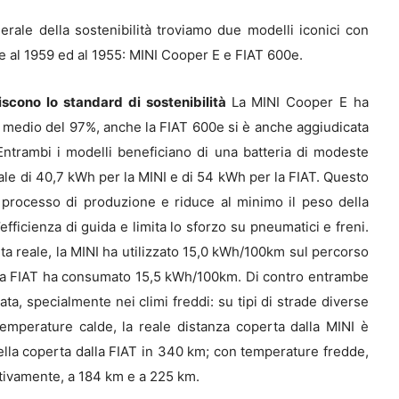
erale della sostenibilità troviamo due modelli iconici con
te al 1959 ed al 1955: MINI Cooper E e FIAT 600e.
scono lo standard di sostenibilità
La MINI Cooper E ha
o medio del 97%, anche la FIAT 600e si è anche aggiudicata
Entrambi i modelli beneficiano di una batteria di modeste
le di 40,7 kWh per la MINI e di 54 kWh per la FIAT. Questo
l processo di produzione e riduce al minimo il peso della
l’efficienza di guida e limita lo sforzo su pneumatici e freni.
 vita reale, la MINI ha utilizzato 15,0 kWh/100km sul percorso
e la FIAT ha consumato 15,5 kWh/100km. Di contro entrambe
ta, specialmente nei climi freddi: su tipi di strade diverse
temperature calde, la reale distanza coperta dalla MINI è
ella coperta dalla FIAT in 340 km; con temperature fredde,
ettivamente, a 184 km e a 225 km.