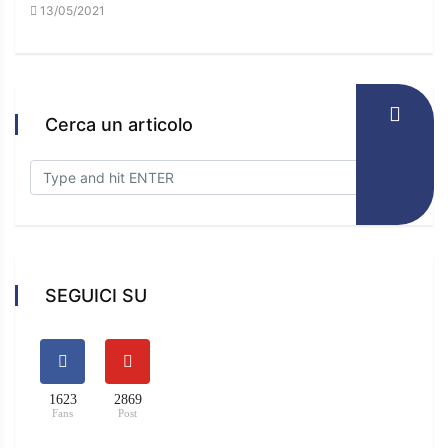
13/05/2021
16/
Cerca un articolo
SEGUICI SU
1623
2869
Fans
Post