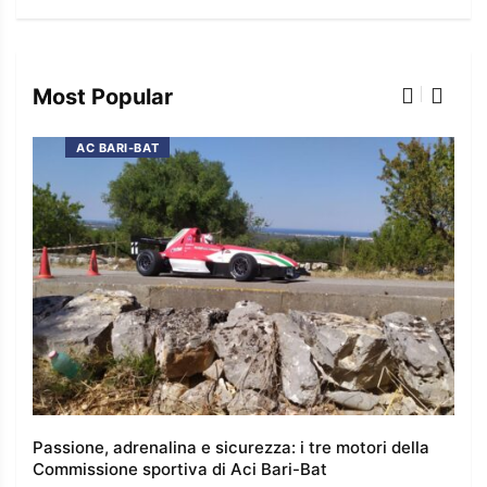
Most Popular
AC BARI-BAT
 e
Passione, adrenalina e sicurezza: i tre motori della
I co
Commissione sportiva di Aci Bari-Bat
l’e