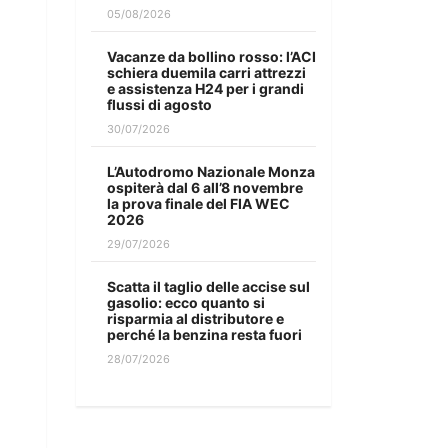
05/08/2026
Vacanze da bollino rosso: l’ACI
schiera duemila carri attrezzi
e assistenza H24 per i grandi
flussi di agosto
30/07/2026
L’Autodromo Nazionale Monza
ospiterà dal 6 all’8 novembre
la prova finale del FIA WEC
2026
29/07/2026
Scatta il taglio delle accise sul
gasolio: ecco quanto si
risparmia al distributore e
perché la benzina resta fuori
28/07/2026