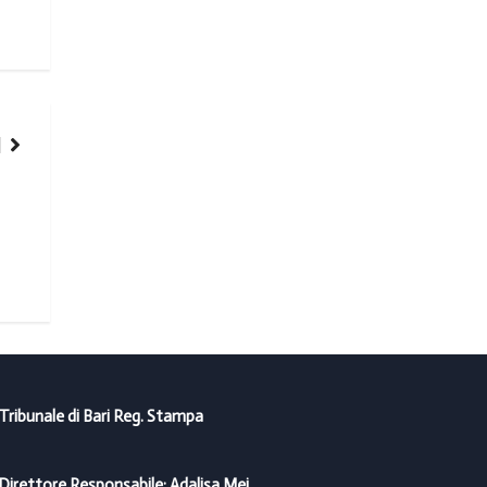
NOTIZIE
I consigli dell’Aci per le auto ferme durante l’emergenza co
16/04/2020
 Tribunale di Bari Reg. Stampa
Direttore Responsabile: Adalisa Mei