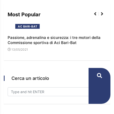
Most Popular
AC BARI-BAT
Passione, adrenalina e sicurezza: i tre motori della
I co
Commissione sportiva di Aci Bari-Bat
l’e
13/05/2021
16
Cerca un articolo