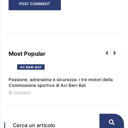
Most Popular
AC BARI-BAT
Passione, adrenalina e sicurezza: i tre motori della
I co
Commissione sportiva di Aci Bari-Bat
l’e
13/05/2021
16
Cerca un articolo