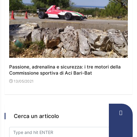
 e
Passione, adrenalina e sicurezza: i tre motori della
I co
Commissione sportiva di Aci Bari-Bat
l’e
13/05/2021
16
Cerca un articolo