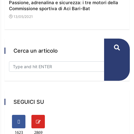
 e
Passione, adrenalina e sicurezza: i tre motori della
I co
Commissione sportiva di Aci Bari-Bat
l’e
13/05/2021
16
Cerca un articolo
SEGUICI SU
1623
2869